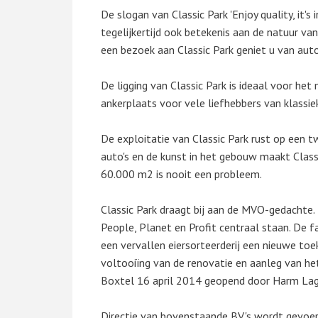
De slogan van Classic Park 'Enjoy quality, it's
tegelijkertijd ook betekenis aan de natuur v
een bezoek aan Classic Park geniet u van auto
De ligging van Classic Park is ideaal voor he
ankerplaats voor vele liefhebbers van klassiek
De exploitatie van Classic Park rust op een 
auto's en de kunst in het gebouw maakt Classi
60.000 m2 is nooit een probleem.
Classic Park draagt bij aan de MVO-gedachte
People, Planet en Profit centraal staan. De f
een vervallen eiersorteerderij een nieuwe 
voltooiïng van de renovatie en aanleg van het
Boxtel 16 april 2014 geopend door Harm Lagaa
Directie van bovenstaande BV's wordt gevoer