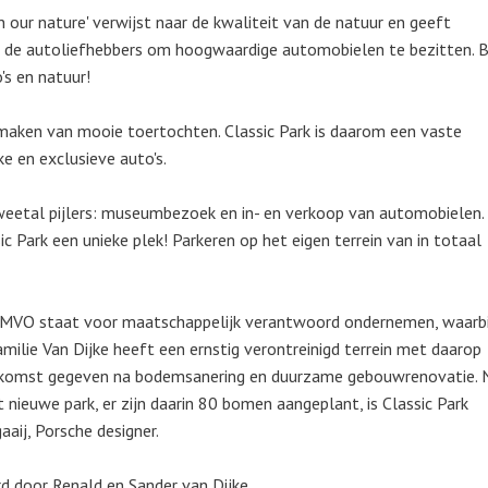
 in our nature' verwijst naar de kwaliteit van de natuur en geeft
an de autoliefhebbers om hoogwaardige automobielen te bezitten. B
's en natuur!
t maken van mooie toertochten. Classic Park is daarom een vaste
e en exclusieve auto's.
tweetal pijlers: museumbezoek en in- en verkoop van automobielen.
c Park een unieke plek! Parkeren op het eigen terrein van in totaal
. MVO staat voor maatschappelijk verantwoord ondernemen, waarbi
amilie Van Dijke heeft een ernstig verontreinigd terrein met daarop
toekomst gegeven na bodemsanering en duurzame gebouwrenovatie. 
 nieuwe park, er zijn daarin 80 bomen aangeplant, is Classic Park
ij, Porsche designer.
d door Renald en Sander van Dijke.