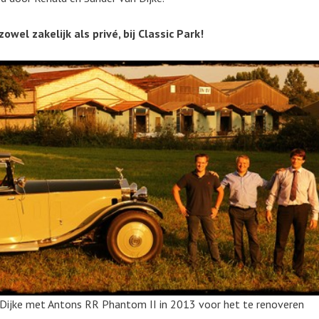
wel zakelijk als privé, bij Classic Park!
 Dijke met Antons RR Phantom II in 2013 voor het te renoveren