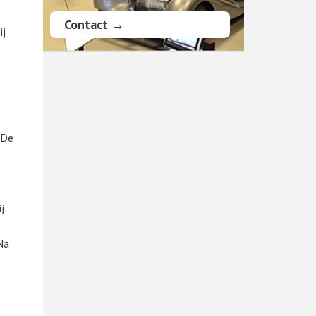
Contact →
ij
 De
j
Na