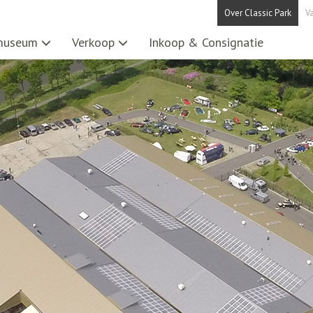
Over Classic Park
V
museum
Verkoop
Inkoop & Consignatie